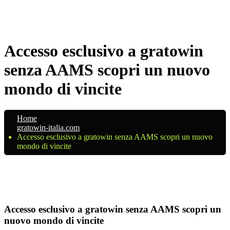
Accesso esclusivo a gratowin
senza AAMS scopri un nuovo
mondo di vincite
Home
gratowin-italia.com
Accesso esclusivo a gratowin senza AAMS scopri un nuovo
mondo di vincite
Accesso esclusivo a gratowin senza AAMS scopri un
nuovo mondo di vincite