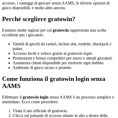
accesso, i vantaggi di giocare senza AAMS, le diverse opzioni di
gioco disponibili, e molto altro ancora.
Perché scegliere gratowin?
Esistono molte ragioni per cui
gratowin
rappresenta una scelta
eccellente per i giocatori:
Varietà di giochi da casinò, inclusi slot, roulette, blackjack e
poker.
Accesso facile e veloce grazie al
gratowin login
.
Promozioni e bonus competitivi per nuovi e attuali giocatori.
Assistenza clienti disponibile per risolvere ogni dubbio.
Ambiente di gioco sicuro e protetto.
Come funziona il gratowin login senza
AAMS
Effettuare il
gratowin login
senza AAMS è un processo semplice e
immediato. Ecco come procedere:
Visita il sito ufficiale di gratowin.
Clicca sul pulsante di accesso situato in alto a destra della