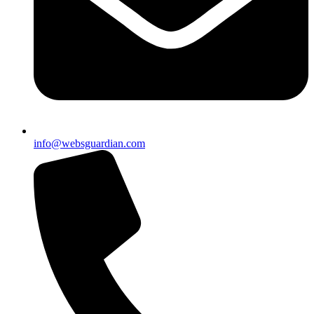
info@websguardian.com