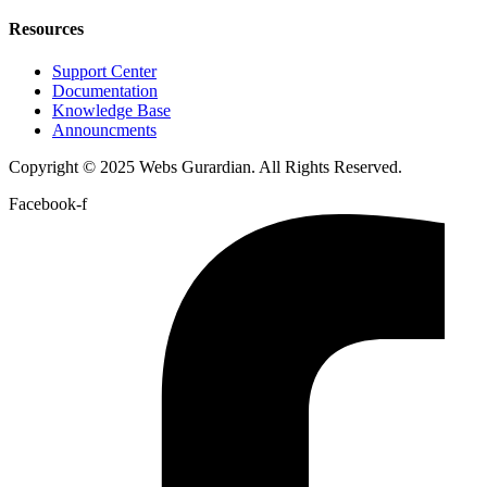
Resources
Support Center
Documentation
Knowledge Base
Announcments
Copyright © 2025 Webs Gurardian. All Rights Reserved.
Facebook-f