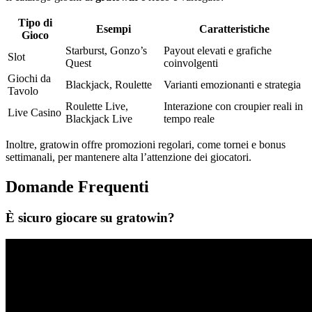
Tipo di
Esempi
Caratteristiche
Gioco
Starburst, Gonzo’s
Payout elevati e grafiche
Slot
Quest
coinvolgenti
Giochi da
Blackjack, Roulette
Varianti emozionanti e strategia
Tavolo
Roulette Live,
Interazione con croupier reali in
Live Casino
Blackjack Live
tempo reale
Inoltre, gratowin offre promozioni regolari, come tornei e bonus
settimanali, per mantenere alta l’attenzione dei giocatori.
Domande Frequenti
È sicuro giocare su gratowin?