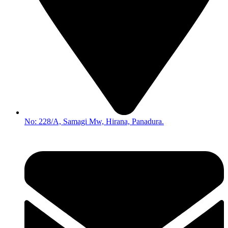
No: 228/A, Samagi Mw, Hirana, Panadura.