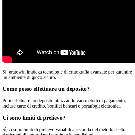
Sì, gratowin impiega tecnologie di crittografia avanzate per garantire
un ambiente di gioco sicuro.
Come posso effettuare un deposito?
Puoi effettuare un deposito utilizzando vari metodi di pagamento,
incluse carte di credito, bonifici bancari e portafogli elettronici.
Ci sono limiti di prelievo?
Sì, ci sono limiti di prelievo variabili a seconda del metodo scelto.
Assicurati di controllare i termini e le condizioni.