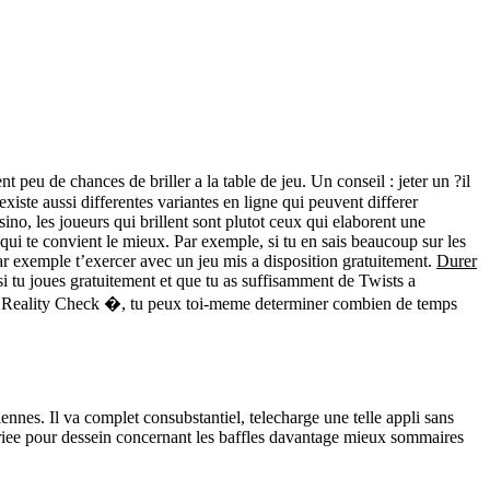
 peu de chances de briller a la table de jeu. Un conseil : jeter un ?il
iste aussi differentes variantes en ligne qui peuvent differer
ino, les joueurs qui brillent sont plutot ceux qui elaborent une
qui te convient le mieux. Par exemple, si tu en sais beaucoup sur les
par exemple t’exercer avec un jeu mis a disposition gratuitement.
Durer
si tu joues gratuitement et que tu as suffisamment de Twists a
tion Reality Check �, tu peux toi-meme determiner combien de temps
es. Il va complet consubstantiel, telecharge une telle appli sans
ropriee pour dessein concernant les baffles davantage mieux sommaires