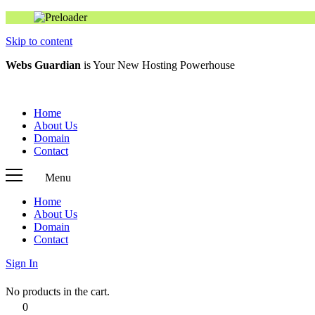
Skip to content
Webs Guardian
is Your New Hosting Powerhouse
Home
About Us
Domain
Contact
Menu
Home
About Us
Domain
Contact
Sign In
No products in the cart.
0