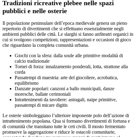
Tradizioni ricreative plebee nelle spazi
pubblici e nelle osterie
Il popolazione peninsulare dell’epoca medievale genera un pieno
repertorio di divertimenti che si effettuano essenzialmente negli
ambienti pubblici delle città. Le slarghi si fanno anfiteatri organici in
cui si svolgono competizioni, rappresentazioni e occasioni di gioco
che riguardano la completa comunità urbana.
Giochi con la sfera: dalla soule alle primitive modalità di
calcio tradizionale
Tornei di forza: innalzamento ponderali, lotta, strattone alla
corda
Passatempi di maestria: arte del giocoliere, acrobatica,
equilibrismo
Danzate popolari: canzoni a ballo municipali, danze
moresche, ballate cerimoniali
Intrattenimenti da tavoliere: astragali, naipe primitive,
passatempi di micare digitis
Le osterie simboleggiano l’ulteriore imponente polo dell’azione di
intrattenimento popolana. Qua si formano divertimenti di fortuna e
di comunità che transitano tutte le ceti civili. Il mosto fermentato
promuove la aggregazione e riduce le ostacoli comunitarie,