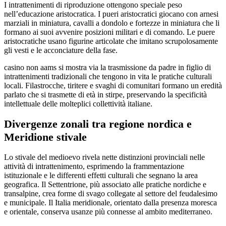
I intrattenimenti di riproduzione ottengono speciale peso
nell’educazione aristocratica. I pueri aristocratici giocano con arnesi
marziali in miniatura, cavalli a dondolo e fortezze in miniatura che li
formano ai suoi avvenire posizioni militari e di comando. Le puere
aristocratiche usano figurine articolate che imitano scrupolosamente
gli vesti e le acconciature della fase.
casino non aams si mostra via la trasmissione da padre in figlio di
intrattenimenti tradizionali che tengono in vita le pratiche culturali
locali. Filastrocche, tiritere e svaghi di comunitari formano un eredità
parlato che si trasmette di età in stirpe, preservando la specificità
intellettuale delle molteplici collettività italiane.
Divergenze zonali tra regione nordica e
Meridione stivale
Lo stivale del medioevo rivela nette distinzioni provinciali nelle
attività di intrattenimento, esprimendo la frammentazione
istituzionale e le differenti effetti culturali che segnano la area
geografica. Il Settentrione, più associato alle pratiche nordiche e
transalpine, crea forme di svago collegate al settore del feudalesimo
e municipale. Il Italia meridionale, orientato dalla presenza moresca
e orientale, conserva usanze più connesse al ambito mediterraneo.