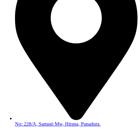
No: 228/A, Samagi Mw, Hirana, Panadura.