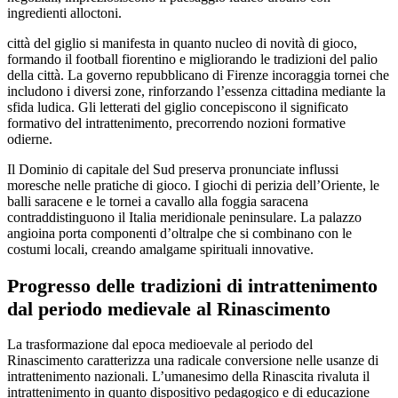
ingredienti alloctoni.
città del giglio si manifesta in quanto nucleo di novità di gioco,
formando il football fiorentino e migliorando le tradizioni del palio
della città. La governo repubblicano di Firenze incoraggia tornei che
includono i diversi zone, rinforzando l’essenza cittadina mediante la
sfida ludica. Gli letterati del giglio concepiscono il significato
formativo del intrattenimento, precorrendo nozioni formative
odierne.
Il Dominio di capitale del Sud preserva pronunciate influssi
moresche nelle pratiche di gioco. I giochi di perizia dell’Oriente, le
balli saracene e le tornei a cavallo alla foggia saracena
contraddistinguono il Italia meridionale peninsulare. La palazzo
angioina porta componenti d’oltralpe che si combinano con le
costumi locali, creando amalgame spirituali innovative.
Progresso delle tradizioni di intrattenimento
dal periodo medievale al Rinascimento
La trasformazione dal epoca medioevale al periodo del
Rinascimento caratterizza una radicale conversione nelle usanze di
intrattenimento nazionali. L’umanesimo della Rinascita rivaluta il
intrattenimento in quanto dispositivo pedagogico e di educazione