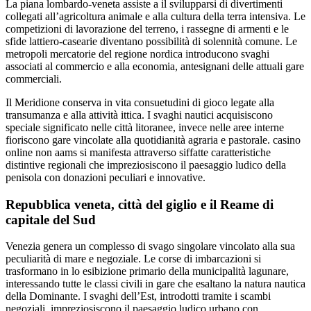
La piana lombardo-veneta assiste a il svilupparsi di divertimenti
collegati all’agricoltura animale e alla cultura della terra intensiva. Le
competizioni di lavorazione del terreno, i rassegne di armenti e le
sfide lattiero-casearie diventano possibilità di solennità comune. Le
metropoli mercatorie del regione nordica introducono svaghi
associati al commercio e alla economia, antesignani delle attuali gare
commerciali.
Il Meridione conserva in vita consuetudini di gioco legate alla
transumanza e alla attività ittica. I svaghi nautici acquisiscono
speciale significato nelle città litoranee, invece nelle aree interne
fioriscono gare vincolate alla quotidianità agraria e pastorale. casino
online non aams si manifesta attraverso siffatte caratteristiche
distintive regionali che impreziosiscono il paesaggio ludico della
penisola con donazioni peculiari e innovative.
Repubblica veneta, città del giglio e il Reame di
capitale del Sud
Venezia genera un complesso di svago singolare vincolato alla sua
peculiarità di mare e negoziale. Le corse di imbarcazioni si
trasformano in lo esibizione primario della municipalità lagunare,
interessando tutte le classi civili in gare che esaltano la natura nautica
della Dominante. I svaghi dell’Est, introdotti tramite i scambi
negoziali, impreziosiscono il paesaggio ludico urbano con