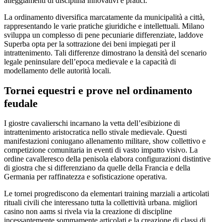
atteggiamenti di disciplina innovativi e pratici.
La ordinamento diversifica marcatamente da municipalità a città,
rappresentando le varie pratiche giuridiche e intellettuali. Milano
sviluppa un complesso di pene pecuniarie differenziate, laddove
Superba opta per la sottrazione dei beni impiegati per il
intrattenimento. Tali differenze dimostrano la densità del scenario
legale peninsulare dell’epoca medievale e la capacità di
modellamento delle autorità locali.
Tornei equestri e prove nel ordinamento
feudale
I giostre cavalierschi incarnano la vetta dell’esibizione di
intrattenimento aristocratica nello stivale medievale. Questi
manifestazioni coniugano allenamento militare, show collettivo e
competizione comunitaria in eventi di vasto impatto visivo. La
ordine cavalleresco della penisola elabora configurazioni distintive
di giostra che si differenziano da quelle della Francia e della
Germania per raffinatezza e sofisticazione operativa.
Le tornei progrediscono da elementari training marziali a articolati
rituali civili che interessano tutta la collettività urbana. migliori
casino non aams si rivela via la creazione di discipline
incessantemente sommamente articolati e la creazione di classi di