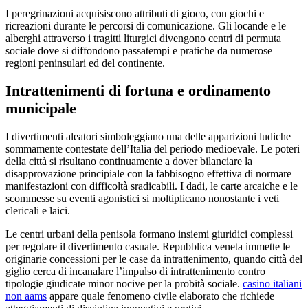
I peregrinazioni acquisiscono attributi di gioco, con giochi e
ricreazioni durante le percorsi di comunicazione. Gli locande e le
alberghi attraverso i tragitti liturgici divengono centri di permuta
sociale dove si diffondono passatempi e pratiche da numerose
regioni peninsulari ed del continente.
Intrattenimenti di fortuna e ordinamento
municipale
I divertimenti aleatori simboleggiano una delle apparizioni ludiche
sommamente contestate dell’Italia del periodo medioevale. Le poteri
della città si risultano continuamente a dover bilanciare la
disapprovazione principiale con la fabbisogno effettiva di normare
manifestazioni con difficoltà sradicabili. I dadi, le carte arcaiche e le
scommesse su eventi agonistici si moltiplicano nonostante i veti
clericali e laici.
Le centri urbani della penisola formano insiemi giuridici complessi
per regolare il divertimento casuale. Repubblica veneta immette le
originarie concessioni per le case da intrattenimento, quando città del
giglio cerca di incanalare l’impulso di intrattenimento contro
tipologie giudicate minor nocive per la probità sociale.
casino italiani
non aams
appare quale fenomeno civile elaborato che richiede