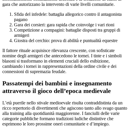
gara che autorizzano la intervento di varie livelli comunitarie.
Sfida del infedele: battaglia allegorico contro il antagonista
pagano
Gara dei corsieri: gara rapida che coinvolge i vari rioni
Competizione a compagini: battaglie disposti tra gruppi di
armigeri
Giostra del cerchio: prova di abilità e puntualità equestre
Il fattore rituale acquisisce rilevanza crescente, con sofisticate
nomine degli armigeri che antecedono le tornei. I tinte e i simboli
blasoni si trasformano in elementi cruciali dello esibizione,
cambiando i tornei in rappresentazioni della ordine civile e dei
connessioni di supremazia feudale.
Passatempi dei bambini e insegnamento
attraverso il gioco dell’epoca medievale
L’età puerile nello stivale medioevale risulta contraddistinta da un
ricco repertorio di divertimenti che agiscono tanto allo svago quanto
alla training alla quotidianità maggiorenne. I fanciulli delle varie
categorie pubbliche formano tradizioni ludiche distintive che
esprimono le loro prossime oneri comunitarie e d’impiego.