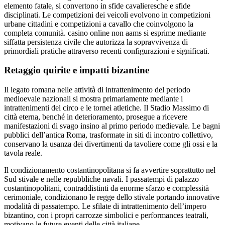
elemento fatale, si convertono in sfide cavalieresche e sfide
disciplinati. Le competizioni dei veicoli evolvono in competizioni
urbane cittadini e competizioni a cavallo che coinvolgono la
completa comunità. casino online non aams si esprime mediante
siffatta persistenza civile che autorizza la sopravvivenza di
primordiali pratiche attraverso recenti configurazioni e significati.
Retaggio quirite e impatti bizantine
Il legato romana nelle attività di intrattenimento del periodo
medioevale nazionali si mostra primariamente mediante i
intrattenimenti del circo e le tornei atletiche. Il Stadio Massimo di
città eterna, benché in deterioramento, prosegue a ricevere
manifestazioni di svago insino al primo periodo medievale. Le bagni
pubblici dell’antica Roma, trasformate in siti di incontro collettivo,
conservano la usanza dei divertimenti da tavoliere come gli ossi e la
tavola reale.
Il condizionamento costantinopolitana si fa avvertire soprattutto nel
Sud stivale e nelle repubbliche navali. I passatempi di palazzo
costantinopolitani, contraddistinti da enorme sfarzo e complessità
cerimoniale, condizionano le regge dello stivale portando innovative
modalità di passatempo. Le sfilate di intrattenimento dell’impero
bizantino, con i propri carrozze simbolici e performances teatrali,
motivano le future eventi delle città italiane.