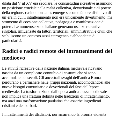
dilata dal V al XV era secolare, le consuetudini ricreative assumono
un posizione cruciale nella realtà collettiva, devozionale e di potere
della regione. casino non aams emerge siccome fattore distintivo di
un’era in cui il intrattenimento non era unicamente divertimento, ma
strumento di coesione collettiva, pedagogia e manifestazione di
potere. Le numerose zone italiane generano usanze ricreative
singolari, influenzate da fattori territoriali, amministrativi e civili che
stabiliscono un contesto assai eterogeneo e abbondante di
particolarità.
Radici e radici remote dei intrattenimenti del
medioevo
Le attività ricreative della nazione italiana medievale ricavano
nascita da un complicato connubio di costumi che si sono
accumulate nei secoli. Gli ancestrali svaghi dell’antica Roma
perdurano a permanere nelle gruppi nazionali, accomodandosi alle
nuove bisogni comunitarie e devozionali del fase dell’epoca
medievale. La trasformazione dall’epoca antica a essa medievale
non implica una frattura definita nelle tradizioni di intrattenimento,
ma anzi una trasformazione paulatina che assorbe ingredienti
cristiani e dei barbari.
I intrattenimenti dei gladiatori, pur smarrendo la propria violenta