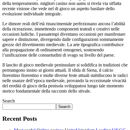
della temperamento. migliori casino non aams si rivela via siffatta
recente visione che vede nel di gioco un aspetto basilare dello
evoluzione individuale integrale.
Le dimore reali dell’età rinascimentale perfezionano ancora l’abilità
della ricreazione, immettendo componenti teatrali e creativi nelle
occasioni ludiche. I passatempi diventano occasioni per manifestare
sapere e distinzione, divergendo dalle configurazioni sommamente
grezze del divertimento medievale. La arte tipografica contribuisce
alla propagazione di ordinamenti omogenei, sostenendo
l’unificazione delle consuetudini di svago su livello del paese.
Il lascito di gioco medievale peninsulare si solidifica in tradizioni che
permangono insino ai giorni attuali. Il sfida di Siena, il calcio
fiorentino fiorentino e molte diverse feste attuali stabiliscono le radici
nelle usanze dell’epoca medievale, provando la eccezionale vivacità
del eredità di gioco della penisola sviluppatosi lungo tale momento
storico fondamentale della racconto dello stivale.
Search
Search
Recent Posts