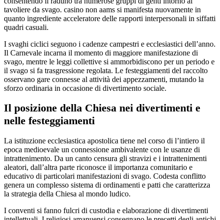
consentendo il raduno tra numerose gruppi di genti intorno al
tavoliere da svago. casino non aams si manifesta nuovamente in
quanto ingrediente acceleratore delle rapporti interpersonali in siffatti
quadri casuali.
I svaghi ciclici seguono i cadenze campestri e ecclesiastici dell’anno.
Il Carnevale incarna il momento di maggiore manifestazione di
svago, mentre le leggi collettive si ammorbidiscono per un periodo e
il svago si fa trasgressione regolata. Le festeggiamenti del raccolto
osservano gare connesse al attività dei appezzamenti, mutando la
sforzo ordinaria in occasione di divertimento sociale.
Il posizione della Chiesa nei divertimenti e
nelle festeggiamenti
La istituzione ecclesiastica apostolica tiene nel corso di l’intiero il
epoca medioevale un connessione ambivalente con le usanze di
intrattenimento. Da un canto censura gli stravizi e i intrattenimenti
aleatori, dall’altra parte riconosce il importanza comunitario e
educativo di particolari manifestazioni di svago. Codesta conflitto
genera un complesso sistema di ordinamenti e patti che caratterizza
la strategia della Chiesa al mondo ludico.
I conventi si fanno fulcri di custodia e elaborazione di divertimenti
intellettuali. I religiosi amanuensi consegnano le precetti degli antichi