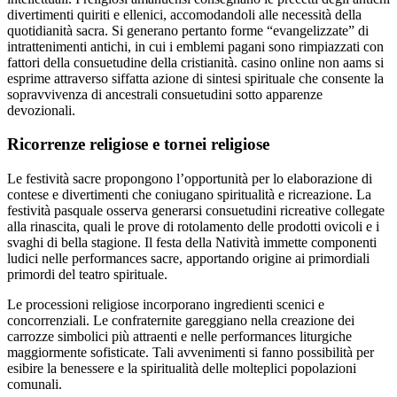
divertimenti quiriti e ellenici, accomodandoli alle necessità della
quotidianità sacra. Si generano pertanto forme “evangelizzate” di
intrattenimenti antichi, in cui i emblemi pagani sono rimpiazzati con
fattori della consuetudine della cristianità. casino online non aams si
esprime attraverso siffatta azione di sintesi spirituale che consente la
sopravvivenza di ancestrali consuetudini sotto apparenze
devozionali.
Ricorrenze religiose e tornei religiose
Le festività sacre propongono l’opportunità per lo elaborazione di
contese e divertimenti che coniugano spiritualità e ricreazione. La
festività pasquale osserva generarsi consuetudini ricreative collegate
alla rinascita, quali le prove di rotolamento delle prodotti ovicoli e i
svaghi di bella stagione. Il festa della Natività immette componenti
ludici nelle performances sacre, apportando origine ai primordiali
primordi del teatro spirituale.
Le processioni religiose incorporano ingredienti scenici e
concorrenziali. Le confraternite gareggiano nella creazione dei
carrozze simbolici più attraenti e nelle performances liturgiche
maggiormente sofisticate. Tali avvenimenti si fanno possibilità per
esibire la benessere e la spiritualità delle molteplici popolazioni
comunali.