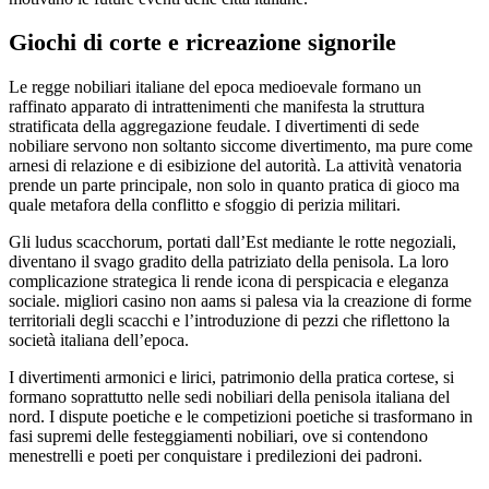
Giochi di corte e ricreazione signorile
Le regge nobiliari italiane del epoca medioevale formano un
raffinato apparato di intrattenimenti che manifesta la struttura
stratificata della aggregazione feudale. I divertimenti di sede
nobiliare servono non soltanto siccome divertimento, ma pure come
arnesi di relazione e di esibizione del autorità. La attività venatoria
prende un parte principale, non solo in quanto pratica di gioco ma
quale metafora della conflitto e sfoggio di perizia militari.
Gli ludus scacchorum, portati dall’Est mediante le rotte negoziali,
diventano il svago gradito della patriziato della penisola. La loro
complicazione strategica li rende icona di perspicacia e eleganza
sociale. migliori casino non aams si palesa via la creazione di forme
territoriali degli scacchi e l’introduzione di pezzi che riflettono la
società italiana dell’epoca.
I divertimenti armonici e lirici, patrimonio della pratica cortese, si
formano soprattutto nelle sedi nobiliari della penisola italiana del
nord. I dispute poetiche e le competizioni poetiche si trasformano in
fasi supremi delle festeggiamenti nobiliari, ove si contendono
menestrelli e poeti per conquistare i predilezioni dei padroni.