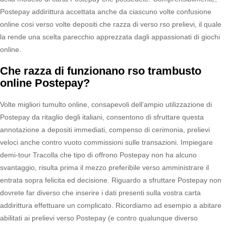
Postepay addirittura accettata anche da ciascuno volte confusione
online cosi verso volte depositi che razza di verso rso prelievi, il quale
la rende una scelta parecchio apprezzata dagli appassionati di giochi
online.
Che razza di funzionano rso trambusto
online Postepay?
Volte migliori tumulto online, consapevoli dell’ampio utilizzazione di
Postepay da ritaglio degli italiani, consentono di sfruttare questa
annotazione a depositi immediati, compenso di cerimonia, prelievi
veloci anche contro vuoto commissioni sulle transazioni. Impiegare
demi-tour Tracolla che tipo di offrono Postepay non ha alcuno
svantaggio, risulta prima il mezzo preferibile verso amministrare il
entrata sopra felicita ed decisione. Riguardo a sfruttare Postepay non
dovrete far diverso che inserire i dati presenti sulla vostra carta
addirittura effettuare un complicato. Ricordiamo ad esempio a abitare
abilitati ai prelievi verso Postepay (e contro qualunque diverso