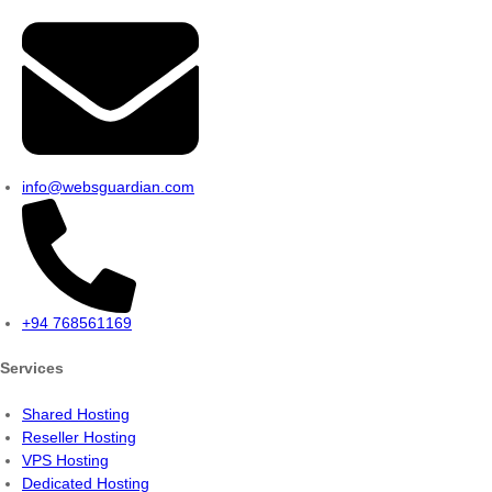
info@websguardian.com
+94 768561169
Services
Shared Hosting
Reseller Hosting
VPS Hosting
Dedicated Hosting