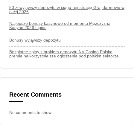
50 zł wyjąwszy depozytu w ciągu rejestrację Graj darmowo w
całej 2026
Najlepsze bonusy kasynowe od momentu Mężczyzna
Kasyno 2026 Lipiec
Bonusy wyjąwszy depozytu
Bezpłatne spiny z brakiem depozytu NV Casino Polska
premia najkorzystniejsze ogłoszenia pod polskim sektorze
Recent Comments
No comments to show.