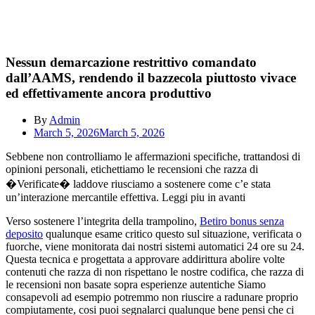
Nessun demarcazione restrittivo comandato
dall’AAMS, rendendo il bazzecola piuttosto vivace
ed effettivamente ancora produttivo
By
Admin
March 5, 2026
March 5, 2026
Sebbene non controlliamo le affermazioni specifiche, trattandosi di
opinioni personali, etichettiamo le recensioni che razza di
�Verificate� laddove riusciamo a sostenere come c’e stata
un’interazione mercantile effettiva. Leggi piu in avanti
Verso sostenere l’integrita della trampolino,
Betiro bonus senza
deposito
qualunque esame critico questo sul situazione, verificata o
fuorche, viene monitorata dai nostri sistemi automatici 24 ore su 24.
Questa tecnica e progettata a approvare addirittura abolire volte
contenuti che razza di non rispettano le nostre codifica, che razza di
le recensioni non basate sopra esperienze autentiche Siamo
consapevoli ad esempio potremmo non riuscire a radunare proprio
compiutamente, cosi puoi segnalarci qualunque bene pensi che ci