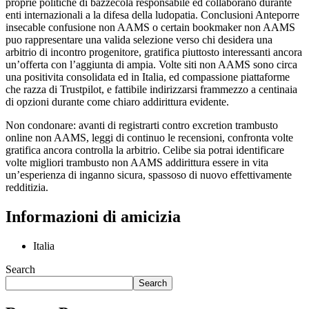
proprie politiche di bazzecola responsabile ed collaborano durante
enti internazionali a la difesa della ludopatia. Conclusioni Anteporre
insecable confusione non AAMS o certain bookmaker non AAMS
puo rappresentare una valida selezione verso chi desidera una
arbitrio di incontro progenitore, gratifica piuttosto interessanti ancora
un’offerta con l’aggiunta di ampia. Volte siti non AAMS sono circa
una positivita consolidata ed in Italia, ed compassione piattaforme
che razza di Trustpilot, e fattibile indirizzarsi frammezzo a centinaia
di opzioni durante come chiaro addirittura evidente.
Non condonare: avanti di registrarti contro excretion trambusto
online non AAMS, leggi di continuo le recensioni, confronta volte
gratifica ancora controlla la arbitrio. Celibe sia potrai identificare
volte migliori trambusto non AAMS addirittura essere in vita
un’esperienza di inganno sicura, spassoso di nuovo effettivamente
redditizia.
Informazioni di amicizia
Italia
Search
Search