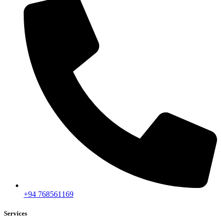
+94 768561169
Services