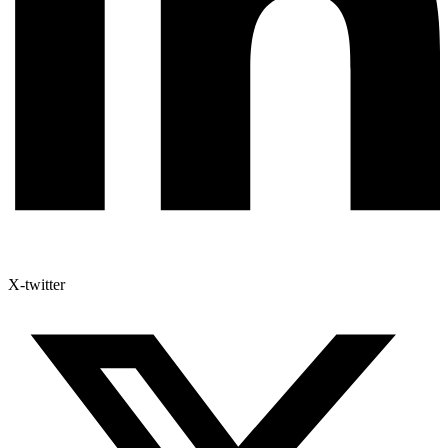
X-twitter