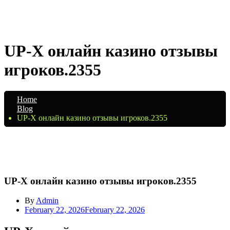
UP-X онлайн казино отзывы
игроков.2355
Home
Blog
UP-X онлайн казино отзывы игроков.2355
UP-X онлайн казино отзывы игроков.2355
By
Admin
February 22, 2026
February 22, 2026