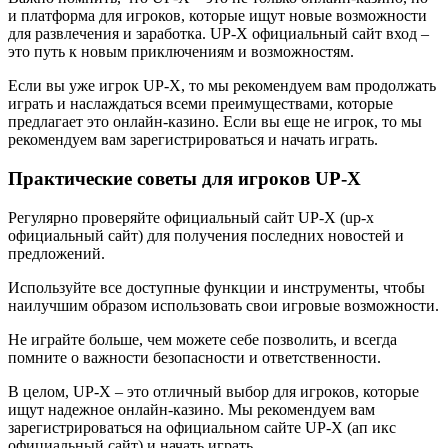
и платформа для игроков, которые ищут новые возможности
для развлечения и заработка. UP-X официальный сайт вход –
это путь к новым приключениям и возможностям.
Если вы уже игрок UP-X, то мы рекомендуем вам продолжать
играть и наслаждаться всеми преимуществами, которые
предлагает это онлайн-казино. Если вы еще не игрок, то мы
рекомендуем вам зарегистрироваться и начать играть.
Практические советы для игроков UP-X
Регулярно проверяйте официальный сайт UP-X (up-x
официальный сайт) для получения последних новостей и
предложений.
Используйте все доступные функции и инструменты, чтобы
наилучшим образом использовать свои игровые возможности.
Не играйте больше, чем можете себе позволить, и всегда
помните о важности безопасности и ответственности.
В целом, UP-X – это отличный выбор для игроков, которые
ищут надежное онлайн-казино. Мы рекомендуем вам
зарегистрироваться на официальном сайте UP-X (ап икс
официальный сайт) и начать играть.