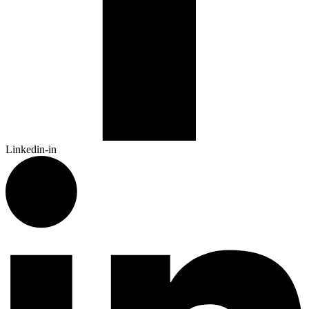
Linkedin-in