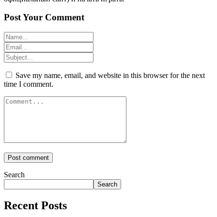
Post Your Comment
Save my name, email, and website in this browser for the next
time I comment.
Search
Search
Recent Posts