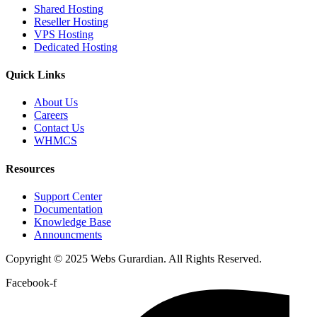
Shared Hosting
Reseller Hosting
VPS Hosting
Dedicated Hosting
Quick Links
About Us
Careers
Contact Us
WHMCS
Resources
Support Center
Documentation
Knowledge Base
Announcments
Copyright © 2025 Webs Gurardian. All Rights Reserved.
Facebook-f