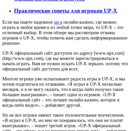
Практические советы для игроков UP-X
Если вы ищете надежное
up x
онлайн-казино, где можно
играть в любое время и из любой точки мира, то UP-X – это
отличный выбор. В этом обзоре мы рассмотрим отзывы
игроков о UP-X, чтобы помочь вам сделать информированное
решение.
UP-X официальный сайт доступен по адресу [www.upx.com]
(http://www.upx.com), где вы можете зарегистрироваться и
начать играть. Вам не нужно искать UP-X зеркало, потому что
официальный сайт доступен для всех.
Многие игроки уже испытывают радость игры в UP-X, и мы
хотим поделиться их отзывами. «Я играл в UP-X несколько
месяцев, и я не могу сказать, что я когда-либо получал такие
большие выигрышки», – пишет один из игроков. «UP-X
официальный сайт – это лучшее онлайн-казино, которое я
когда-либо видел», – добавляет другой.
Но не все игроки имеют такие положительные впечатления.
«Я играл в UP-X, но мне не понравилось, что они не платят
выигрышки», – пишет третий игрок. «UP-X официальный
сайт – это обман, и я не рекомендую играть там», – добавляет