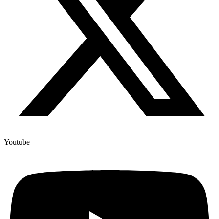
Youtube