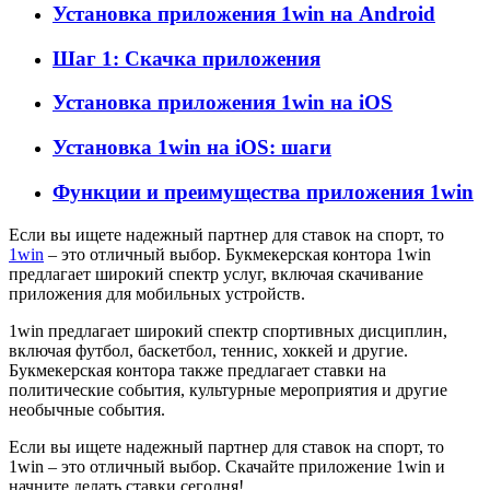
Установка приложения 1win на Android
Шаг 1: Скачка приложения
Установка приложения 1win на iOS
Установка 1win на iOS: шаги
Функции и преимущества приложения 1win
Если вы ищете надежный партнер для ставок на спорт, то
1win
– это отличный выбор. Букмекерская контора 1win
предлагает широкий спектр услуг, включая скачивание
приложения для мобильных устройств.
1win предлагает широкий спектр спортивных дисциплин,
включая футбол, баскетбол, теннис, хоккей и другие.
Букмекерская контора также предлагает ставки на
политические события, культурные мероприятия и другие
необычные события.
Если вы ищете надежный партнер для ставок на спорт, то
1win – это отличный выбор. Скачайте приложение 1win и
начните делать ставки сегодня!