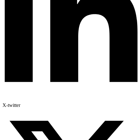
X-twitter