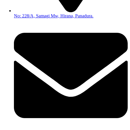
No: 228/A, Samagi Mw, Hirana, Panadura.