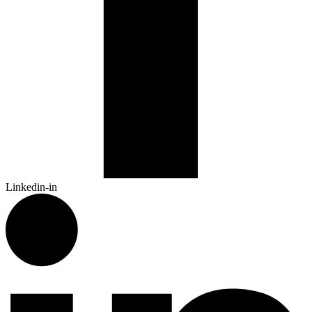
Linkedin-in