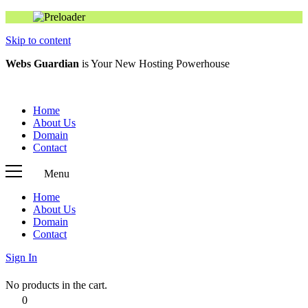
Skip to content
Webs Guardian
is Your New Hosting Powerhouse
Home
About Us
Domain
Contact
Menu
Home
About Us
Domain
Contact
Sign In
No products in the cart.
0