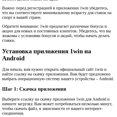
Важно: перед регистрацией в приложении 1win убедитесь,
что вы соответствуете минимальному возрасту для ставок на
спорт в вашей стране.
Обратите внимание: 1win предлагает различные бонусы и
акции для новых и постоянных клиентов. Убедитесь, что вы
знакомы с условиями бонусов и акций, чтобы начать делать
ставки.
Установка приложения 1win на
Android
Для начала, вам нужно открыть официальный сайт 1win и
найти ссылку на скачку приложения. Вам будет предложено
выбрать операционную систему вашего устройства – Android.
Шаг 1: Скачка приложения
Выберите ссылку на скачку приложения 1win для Android и
начните загрузку. Вам может потребоваться несколько минут,
чтобы скачать файл, в зависимости от вашего интернет-
соединения.