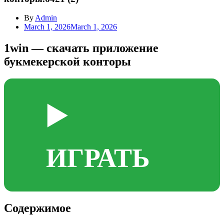
By
Admin
March 1, 2026
March 1, 2026
1win — скачать приложение
букмекерской конторы
▶️
ИГРАТЬ
Содержимое