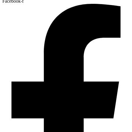
Facebook-f