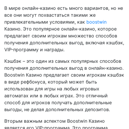
В мире онлайн-казино есть много вариантов, но не
все они могут похвастаться такими же
привлекательными условиями, как
boostwin
Казино. Это популярное онлайн-казино, которое
предлагает своим игрокам множество способов
получения дополнительных выгод, включая кэшбэк,
VIP-программу и награды.
Кэшбэк – это один из самых популярных способов
получения дополнительных выгод в онлайн-казино.
Boostwin Казино предлагает своим игрокам кэшбэк
в виде рефбонуса, который может быть
использован для игры на любых игровых
автоматах или в любых играх. Это отличный
способ для игроков получать дополнительные
выгоды, не делая дополнительных депозитов.
Вторым важным аспектом Boostwin Казино
является его VIP-программа. Это программа,