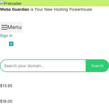
Skip
Webs Guardian
is Your New Hosting Powerhouse
to
content
Menu
Sign In
0
$13.95
$18.00