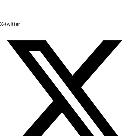
X-twitter