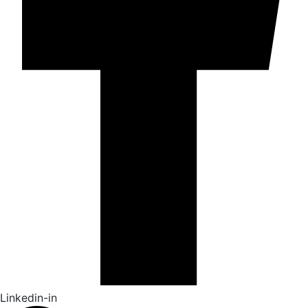
Linkedin-in