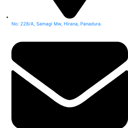
No: 228/A, Samagi Mw, Hirana, Panadura.