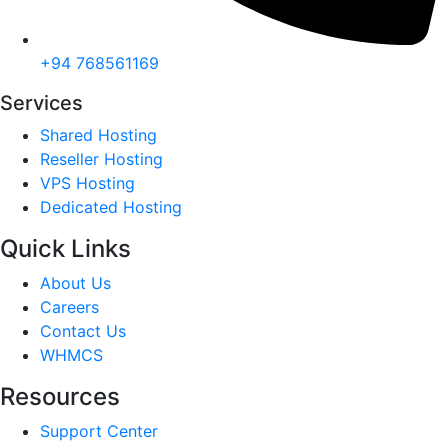
+94 768561169
Services
Shared Hosting
Reseller Hosting
VPS Hosting
Dedicated Hosting
Quick Links
About Us
Careers
Contact Us
WHMCS
Resources
Support Center