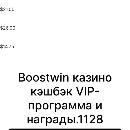
$21.00
$26.00
$14.75
Boostwin казино
кэшбэк VIP-
программа и
награды.1128