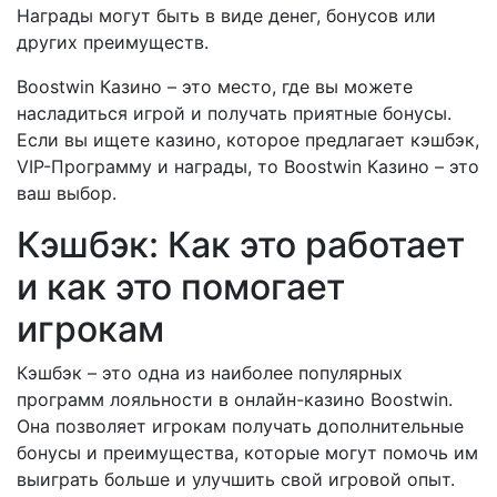
Награды могут быть в виде денег, бонусов или
других преимуществ.
Boostwin Казино – это место, где вы можете
насладиться игрой и получать приятные бонусы.
Если вы ищете казино, которое предлагает кэшбэк,
VIP-Программу и награды, то Boostwin Казино – это
ваш выбор.
Кэшбэк: Как это работает
и как это помогает
игрокам
Кэшбэк – это одна из наиболее популярных
программ лояльности в онлайн-казино Boostwin.
Она позволяет игрокам получать дополнительные
бонусы и преимущества, которые могут помочь им
выиграть больше и улучшить свой игровой опыт.