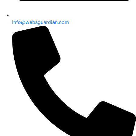
info@websguardian.com