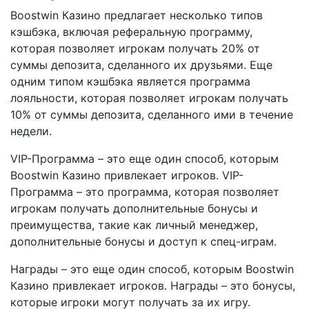
Boostwin Казино предлагает несколько типов
кэшбэка, включая реферальную программу,
которая позволяет игрокам получать 20% от
суммы депозита, сделанного их друзьями. Еще
одним типом кэшбэка является программа
лояльности, которая позволяет игрокам получать
10% от суммы депозита, сделанного ими в течение
недели.
VIP-Программа – это еще один способ, которым
Boostwin Казино привлекает игроков. VIP-
Программа – это программа, которая позволяет
игрокам получать дополнительные бонусы и
преимущества, такие как личный менеджер,
дополнительные бонусы и доступ к спец-играм.
Награды – это еще один способ, которым Boostwin
Казино привлекает игроков. Награды – это бонусы,
которые игроки могут получать за их игру.