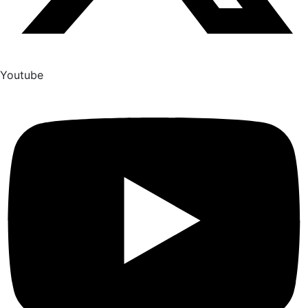
Youtube