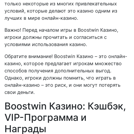
только некоторые из многих привлекательных
условий, которые делают это казино одним из
лучших в мире онлайн-казино.
Важно! Перед началом игры в Boostwin Казино,
игроки должны прочитать и согласиться с
условиями использования казино.
Обратите внимание! Boostwin Казино – это онлайн-
казино, которое предлагает игрокам множество
способов получения дополнительных выгод.
Однако, игроки должны помнить, что играть в
онлайн-казино – это риск, и они могут потерять
свои деньги.
Boostwin Казино: Кэшбэк,
VIP-Программа и
Награды