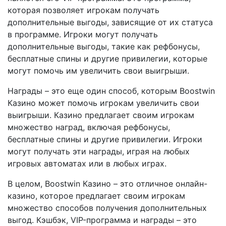
которая позволяет игрокам получать
дополнительные выгоды, зависящие от их статуса
в программе. Игроки могут получать
дополнительные выгоды, такие как рефбонусы,
бесплатные спины и другие привилегии, которые
могут помочь им увеличить свои выигрыши.
Награды – это еще один способ, которым Boostwin
Казино может помочь игрокам увеличить свои
выигрыши. Казино предлагает своим игрокам
множество наград, включая рефбонусы,
бесплатные спины и другие привилегии. Игроки
могут получать эти награды, играя на любых
игровых автоматах или в любых играх.
В целом, Boostwin Казино – это отличное онлайн-
казино, которое предлагает своим игрокам
множество способов получения дополнительных
выгод. Кэшбэк, VIP-программа и награды – это