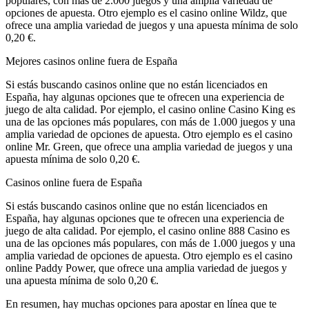
populares, con más de 2.000 juegos y una amplia variedad de
opciones de apuesta. Otro ejemplo es el casino online Wildz, que
ofrece una amplia variedad de juegos y una apuesta mínima de solo
0,20 €.
Mejores casinos online fuera de España
Si estás buscando casinos online que no están licenciados en
España, hay algunas opciones que te ofrecen una experiencia de
juego de alta calidad. Por ejemplo, el casino online Casino King es
una de las opciones más populares, con más de 1.000 juegos y una
amplia variedad de opciones de apuesta. Otro ejemplo es el casino
online Mr. Green, que ofrece una amplia variedad de juegos y una
apuesta mínima de solo 0,20 €.
Casinos online fuera de España
Si estás buscando casinos online que no están licenciados en
España, hay algunas opciones que te ofrecen una experiencia de
juego de alta calidad. Por ejemplo, el casino online 888 Casino es
una de las opciones más populares, con más de 1.000 juegos y una
amplia variedad de opciones de apuesta. Otro ejemplo es el casino
online Paddy Power, que ofrece una amplia variedad de juegos y
una apuesta mínima de solo 0,20 €.
En resumen, hay muchas opciones para apostar en línea que te