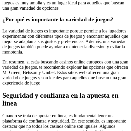
juegos es muy amplia y es un lugar ideal para aquellos que buscan
una gran variedad de opciones.
¿Por qué es importante la variedad de juegos?
La variedad de juegos es importante porque permite a los jugadores
experimentar con diferentes tipos de juegos y encontrar aquellos que
mejor se adaptan a sus gustos y preferencias. Además, una variedad
de juegos también puede ayudar a mantener la diversión y evitar la
monotonía.
En resumen, si estás buscando casinos online europeos con una gran
variedad de juegos, te recomiendo explorar las opciones que ofrecen
Mr Green, Betsson y Unibet. Estos sitios web ofrecen una gran
variedad de juegos y son ideales para aquellos que buscan una gran
experiencia de juego.
Seguridad y confianza en la apuesta en
línea
Cuando se trata de apostar en línea, es fundamental tener una
plataforma de confianza y seguridad. En este sentido, es importante
destacar que no todos los casinos online son iguales. Algunos