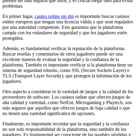
pueden ser más seguros que otros, y es crucial elegir bien para evitar
problemas.
En primer lugar,
casino online sin dni
es importante buscar casinos
online europeos que tengan una licencia válida y que sean regulados
por una autoridad competente. Esto garantiza que la plataforma
cumpla con los estándares de seguridad y que los jugadores estén
protegidos.
Además, es fundamental verificar la reputación de la plataforma.
Buscar reseñas y comentarios de otros jugadores puede ser una
excelente manera de evaluar la seguridad y la confianza de la
plataforma. También es importante verificar si la plataforma tiene un
sistema de seguridad robusto, como SSL (Secure Sockets Layer) o
TLS (Transport Layer Security), que protegen la información de los
jugadores.
Otro aspecto a considerar es la variedad de juegos y la calidad de los
proveedores de software. Los casinos online que ofrecen juegos de
alta calidad y variedad, como NetEnt, Microgaming y Playtech, son
más seguros que aquellos que ofrecen juegos de baja calidad o que
no tienen una variedad significativa de opciones.
Finalmente, es importante recordar que la seguridad y la confianza
no son solo responsabilidad de la plataforma, sino también de los
jugadores. Es fundamental ser consciente de las posibles pérdidas y