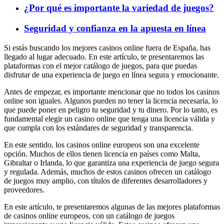
¿Por qué es importante la variedad de juegos?
Seguridad y confianza en la apuesta en línea
Si estás buscando los mejores casinos online fuera de España, has
llegado al lugar adecuado. En este artículo, te presentaremos las
plataformas con el mejor catálogo de juegos, para que puedas
disfrutar de una experiencia de juego en línea segura y emocionante.
Antes de empezar, es importante mencionar que no todos los casinos
online son iguales. Algunos pueden no tener la licencia necesaria, lo
que puede poner en peligro tu seguridad y tu dinero. Por lo tanto, es
fundamental elegir un casino online que tenga una licencia válida y
que cumpla con los estándares de seguridad y transparencia.
En este sentido, los casinos online europeos son una excelente
opción. Muchos de ellos tienen licencia en países como Malta,
Gibraltar o Irlanda, lo que garantiza una experiencia de juego segura
y regulada. Además, muchos de estos casinos ofrecen un catálogo
de juegos muy amplio, con títulos de diferentes desarrolladores y
proveedores.
En este artículo, te presentaremos algunas de las mejores plataformas
de casinos online europeos, con un catálogo de juegos