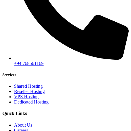
+94 768561169
Services
Shared Hosting
Reseller Hosting
VPS Hosting
Dedicated Hosting
Quick Links
About Us
Careers