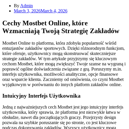
By
Admin
March 3, 2026
March 4, 2026
Cechy Mostbet Online, które
Wzmacniają Twoją Strategię Zakładów
Mostbet Online to platforma, która zdobyła popularność wśród
entuzjastów zakładów sportowych. Dzięki różnorodnym funkcjom,
które oferuje, użytkownicy mogą skonstruować skuteczniejsze
strategie zakładów. W tym artykule przyjrzymy się kluczowym
cechom Mostbet, które mogą zwiększyć Twoje szanse na wygraną i
poprawić ogólne doświadczenia związane z grą. Poruszymy m.in.
interfejs użytkownika, możliwości analityczne, opcje finansowe
oraz wsparcie klienta. Zaczniemy od omówienia, co czyni Mostbet
wyjątkowym w porównaniu do innych platform zakładów online.
Intuicyjny Interfejs Użytkownika
Jedną z najważniejszych cech Mostbet jest jego intuicyjny interfejs
użytkownika, który sprawia, że platforma jest niezwykle łatwa w
obsłudze, nawet dla początkujących graczy. Przejrzysty design
pozwala na szybkie poruszanie się po stronie, co jest kluczowe
podczas dokonywania zakładów. Wszyscy użytkownicy mogą