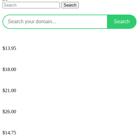
Search
$13.95
$18.00
$21.00
$26.00
$14.75