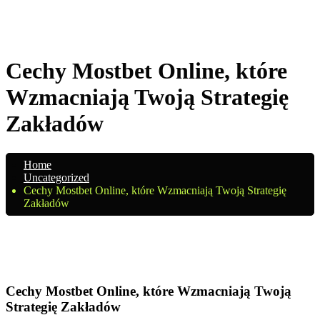
Cechy Mostbet Online, które
Wzmacniają Twoją Strategię
Zakładów
Home
Uncategorized
Cechy Mostbet Online, które Wzmacniają Twoją Strategię
Zakładów
Cechy Mostbet Online, które Wzmacniają Twoją
Strategię Zakładów