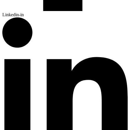
Linkedin-in