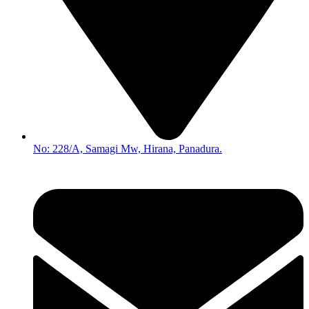
No: 228/A, Samagi Mw, Hirana, Panadura.