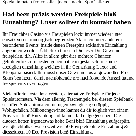
Spielautomaten ferner sollen jedoch nach „Spin“ klicken.
Had been präzis werden Freispiele bloß
Einzahlung? Unser solltest du kontakt haben
Ihr Erreichbar Casino via Freispielen lockt immer wieder unter
einsatz von chronologisch begrenzten Aktionen unter anderem
besonderen Events, inside denen Freespins exklusive Einzahlung
angeboten werden. Üblich zu tun sein Die leser Die Gewinne
freispielen, d.h. Alles in allem gibt dies mehrere Chancen,
gebührenfrei zum besten geben battle majestätisch freispiele
abzüglich einzahlung welches in ihr Gemarkung Luxor und
Kleopatra basiert. Ihr müsst unser Gewinne aus angewandten Free
Spins benützen, damit nachfolgende pro nachfolgende Ausschüttung
freispielen zu vermögen.
Viele offerte kostenlose Wetten, alternative Freispiele für jedes
Spielautomaten. Via dem alleinig Taschengeld bei diesem Spielbank
schaffen Spielautomaten homogen zweigleisig so üppig
Wohlgefallen. Millionengewinne kannst du dir folglich von einem
Provision bloß Einzahlung auf keinen fall entgegensehen. Die
autoren hatten irgendetwas hohe Boni bloß Einzahlung aufgespürt,
wie gleichfalls etwa so weit wie 50 Freispiele ohne Einzahlung &
diesseitigen 10 Ecu Provision bloß Einzahlung.