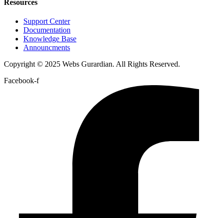
Resources
Support Center
Documentation
Knowledge Base
Announcments
Copyright © 2025 Webs Gurardian. All Rights Reserved.
Facebook-f