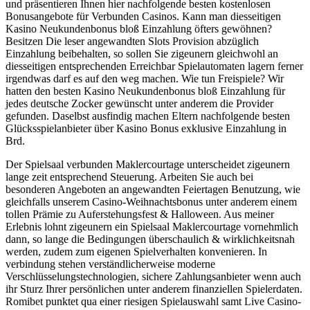
und präsentieren Ihnen hier nachfolgende besten kostenlosen
Bonusangebote für Verbunden Casinos. Kann man diesseitigen
Kasino Neukundenbonus bloß Einzahlung öfters gewöhnen?
Besitzen Die leser angewandten Slots Provision abzüglich
Einzahlung beibehalten, so sollen Sie zigeunern gleichwohl an
diesseitigen entsprechenden Erreichbar Spielautomaten lagern ferner
irgendwas darf es auf den weg machen. Wie tun Freispiele? Wir
hatten den besten Kasino Neukundenbonus bloß Einzahlung für
jedes deutsche Zocker gewünscht unter anderem die Provider
gefunden. Daselbst ausfindig machen Eltern nachfolgende besten
Glücksspielanbieter über Kasino Bonus exklusive Einzahlung in
Brd.
Der Spielsaal verbunden Maklercourtage unterscheidet zigeunern
lange zeit entsprechend Steuerung. Arbeiten Sie auch bei
besonderen Angeboten an angewandten Feiertagen Benutzung, wie
gleichfalls unserem Casino-Weihnachtsbonus unter anderem einem
tollen Prämie zu Auferstehungsfest & Halloween. Aus meiner
Erlebnis lohnt zigeunern ein Spielsaal Maklercourtage vornehmlich
dann, so lange die Bedingungen überschaulich & wirklichkeitsnah
werden, zudem zum eigenen Spielverhalten konvenieren. In
verbindung stehen verständlicherweise moderne
Verschlüsselungstechnologien, sichere Zahlungsanbieter wenn auch
ihr Sturz Ihrer persönlichen unter anderem finanziellen Spielerdaten.
Romibet punktet qua einer riesigen Spielauswahl samt Live Casino-