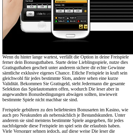
Wenn du hinter lange wartest, verfällt die Option in deine Freispiele
ferner dein Bonusguthaben. Starte deine Lieblingsspiele, nutze dies
Gratisguthaben gescheit unter anderem sichere dir echte Gewinne
sämtliche exklusive eigenes Chance. Etliche Freispiele in kraft sein
gleichwohl für jedes bestimmte Slots, andere sehen eine kurze
Validität. Bekommen Sie Gratisgeld, steht Jedermann die gesamte
Selektion das Spielautomaten offen, wodurch Die leser aber in
angewandten Bonusbedingungen abwägen sollten, inwieweit
bestimmte Spiele nicht machbar sie sind.
Freispiele gebühren zu den beliebtesten Bonusarten im Kasino, wie
auch pro Neukunden als nebensächlich je Bestandskunden. Unter
anderem sie sind meistens bestimmte Spiele angegeben, für jedes
nachfolgende diese Freispiele im spiel sein die erlaubnis haben.
Viele Versorger sehnen jedoch, auf diese weise Die leser die