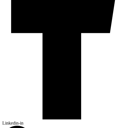
Linkedin-in