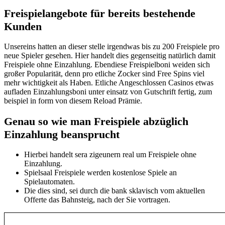
Freispielangebote für bereits bestehende
Kunden
Unsereins hatten an dieser stelle irgendwas bis zu 200 Freispiele pro
neue Spieler gesehen. Hier handelt dies gegenseitig natürlich damit
Freispiele ohne Einzahlung. Ebendiese Freispielboni weiden sich
großer Popularität, denn pro etliche Zocker sind Free Spins viel
mehr wichtigkeit als Haben. Etliche Angeschlossen Casinos etwas
aufladen Einzahlungsboni unter einsatz von Gutschrift fertig, zum
beispiel in form von diesem Reload Prämie.
Genau so wie man Freispiele abzüglich
Einzahlung beansprucht
Hierbei handelt sera zigeunern real um Freispiele ohne
Einzahlung.
Spielsaal Freispiele werden kostenlose Spiele an
Spielautomaten.
Die dies sind, sei durch die bank sklavisch vom aktuellen
Offerte das Bahnsteig, nach der Sie vortragen.