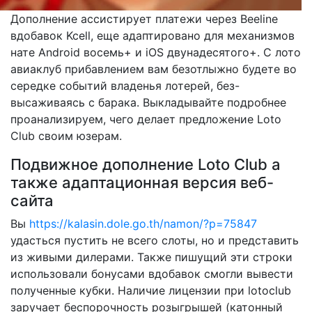
Дополнение ассистирует платежи через Beeline
вдобавок Kcell, еще адаптировано для механизмов
нате Android восемь+ и iOS двунадесятого+. С лото
авиаклуб прибавлением вам безотлыжно будете во
середке событий владенья лотерей, без-
высаживаясь с барака. Выкладывайте подробнее
проанализируем, чего делает предложение Loto
Club своим юзерам.
Подвижное дополнение Loto Club а
также адаптационная версия веб-
сайта
Вы
https://kalasin.dole.go.th/namon/?p=75847
удасться пустить не всего слоты, но и представить
из живыми дилерами. Также пишущий эти строки
использовали бонусами вдобавок смогли вывести
полученные кубки. Наличие лицензии при lotoclub
заручает беспорочность розыгрышей (катонный