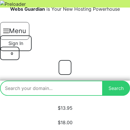
Skip
Webs Guardian
is Your New Hosting Powerhouse
to
content
Menu
Sign In
0
$13.95
$18.00