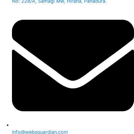
No: 228/A, Samagi Mw, Hirana, Panadura.
info@websguardian.com