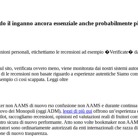
o il inganno ancora essenziale anche probabilmente p
pinioni personali, etichettiamo le recensioni ad esempio �Verificate� d
ul sito, verificata ovvero meno, viene monitorata dai nostri sistemi autom
tipo di le recensioni non basate riguardo a esperienze autentiche Siamo
sempio ci cosi scappata. Leggi oltre
kmaker non AAMS di nuovo rso confusione non AAMS e durante continua am
i nuovo dei Monopoli (oggi ADM),
leggi di più qui
offrono un’esperienza d
pilot, raccogliamo recensioni, opinioni ed valutazioni reali di fruitori
contro sicura di nuovo performante. Atto sono volte bookmaker non AA
operatori sono ordinariamente autorizzati da enti internazionali che r
one di nuovo trasparenza.