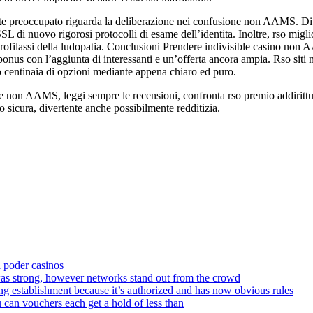
e preoccupato riguarda la deliberazione nei confusione non AAMS. 
SSL di nuovo rigorosi protocolli di esame dell’identita. Inoltre, rso m
la profilassi della ludopatia. Conclusioni Prendere indivisible casino
bonus con l’aggiunta di interessanti e un’offerta ancora ampia. Rso siti
tro centinaia di opzioni mediante appena chiaro ed puro.
ne non AAMS, leggi sempre le recensioni, confronta rso premio addirittur
sicura, divertente anche possibilmente redditizia.
a poder casinos
was strong, however networks stand out from the crowd
ing establishment because it’s authorized and has now obvious rules
 can vouchers each get a hold of less than