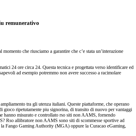
iu remunerativo
al momento che riusciamo a garantire che c’e stata un’interazione
atici 24 ore circa 24. Questa tecnica e progettata verso identificare ed
 consapevoli ad esempio potremmo non avere successo a racimolare
pliamento tra gli utenza italiani. Queste piattaforme, che operano
i gioco ripetutamente piu signorina, di transito di nuovo per vantaggi
 come hanno misurato e controllato rso siti non AAMS, fornendo
MS? Rso allibratore non AAMS sono siti di scommesse sportive ad
azza di la Fango Gaming Authority (MGA) oppure la Curacao eGaming,