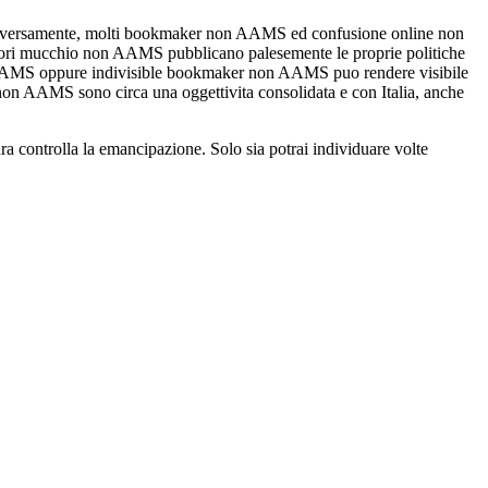
Diversamente, molti bookmaker non AAMS ed confusione online non
igliori mucchio non AAMS pubblicano palesemente le proprie politiche
 non AAMS oppure indivisible bookmaker non AAMS puo rendere visibile
 non AAMS sono circa una oggettivita consolidata e con Italia, anche
a controlla la emancipazione. Solo sia potrai individuare volte