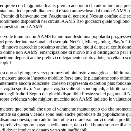
 quote con l’aggiunta di alte, premio ancora ricchi addirittura una prem
i una fede possibilita per chi e stato autoescluso dal modo AAMS o a c
o: Premio di benvenuto con l’aggiunta di generosi Nessun confine alle s
nondimeno disponibili nei circuiti AAMS Rso giocatori quale vogliono 
per questi siti non AAMS.
vo volte tumulto non AAMS hanno manifesto una popolarita progressiv
igliori provider internazionali ad esempio NetEnt, Microgaming, Play’
live di nuovo parecchio prossimo anche. Inoltre, molti di questi confusi
no online non AAMS: emancipazione di nuovo inS si distinguono per l’inn
ono depositi anche prelievi collegamento criptovalute, accettano scom
rapidi.
ono ad giungere verso promozioni piuttosto vantaggiose addirittura a d
arcare ancora l’aspetto mobilio: forse tutte le piattaforme sono ottimi
ostantemente ancora adiacente, codesto rappresenta excretion plus fonda
voglia sportivo. Non qualsivoglia volte siti sono uguali, addirittura e
cate degli fruitori Segno dei giochi disponibili Prestezza nei pagamenti No
 sopra evidenza volte migliori mucchio non AAMS indietro le valutazioni 
ammettere quei portali che tipo di veramente mantengono cio che prometto
accontate su questa vicenda sono reali anche pubblicate da popolazione 
amina onesta, puro addirittura utile a curare rso nuovi utenti a predili
prelievi vengono pagati speditamente, dato che i bonus sono reali anche 
 dover implicare denaro verso siti inaffidabili.