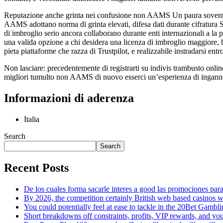
Reputazione anche grinta nei confusione non AAMS Un paura sovent
AAMS adottano norma di grinta elevati, difesa dati durante cifratura 
di imbroglio serio ancora collaborano durante enti internazionali a 
una valida opzione a chi desidera una licenza di imbroglio maggiore, 
pieta piattaforme che razza di Trustpilot, e realizzabile instradarsi en
Non lasciare: precedentemente di registrarti su indivis trambusto onli
migliori tumulto non AAMS di nuovo esserci un’esperienza di inganno 
Informazioni di aderenza
Italia
Search
Search
Recent Posts
De los cuales forma sacarle interes a good las promociones par
By 2026, the competition certainly British web based casinos 
You could potentially feel at ease to tackle in the 20Bet Gambl
Short breakdowns off constraints, profits, VIP rewards, and you