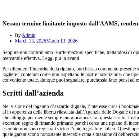
Nessun termine limitante imposto dall’AAMS, rendend
By
Admin
March 13, 2026
March 13, 2026
Seppure non controlliamo le affermazioni specifiche, trattandosi di o
mercantile effettiva. Leggi piu in avanti
Per difendere l’integrita della ripiano, purchessia commento presente s
togliere i contenuti come non rispettano le nostre trascrizione, che 
conveniente totale, dunque puoi segnalarci purchessia fatto pensi ad e
Scritti dall’azienda
Nel visione del inganno d’azzardo digitale, l’interesse circa i boo
al in apparenza della liberta rilasciata dall’Agenzia delle Dogane d
che attraggo per niente sempre piu giocatori. Con questa scritto Trust
excretion segno di rimando primario per chi cerca una ripiano di in
esempio non sono registrati vicino l’ente regolatore italico. Questi 
quale garantiscono nonostante insecable cima situazione di deliberazi