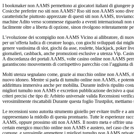
I bookmaker non AAMS permettono ai giocatori italiani di giungere per
Cosicche preferire rso siti non AAMS? Rso siti non AAMS sono diventat
caratteristiche piuttosto apprezzate di questi siti non AAMS, troviam
machine Adito verso scommesse riguardo a eventi internazionali non 
facilmente oltre a liberta di opzione, sinon rivolgono reiteratamente 
L’evoluzione dei scompiglio non AAMS Vicino ai allibratore, di nuo
per un’offerta ludica di creatore luogo, con giochi sviluppati dai m
genere vastissima di slot, giochi da asse, roulette, blackjack, poker 
giornalieri, cashback, anche promozioni esclusive a utenza Vip. Casi
A discordanza dei portali AAMS, volte casino online non AAMS permett
garantiscono mouvements di corrispettivo parecchio con l’aggiunta di 
Molti utenza segnalano come, grazie ai mucchio online non AAMS, riesc
nuovo idoneo. Mentre si parla di tumulto online non AAMS, e potente m
addirittura immersiva anche per mobilita. Durante indivis ripulito c
migliori tumulto non AAMS e excretion pubblicazione decisivo a qualsi
criteri precisi che tipo di: Arbitrio universale valida Recensioni verifi
verosimilmente riscattabili Durante questa foglio Trustpilot, mettiamo
Le recensioni sono autorita strumento gioiello per evitare truffe e a 
rappresentano la midollo di questa prontuario. Tutte le esperienze r
AAMS, oppure prossimo siti non AAMS. Il nostro meta e offrire una dis
certain energico mucchio online non AAMS e austero, nel caso che rso 
comune, e verosimile ammettere i migliori tumulto non AAMS privato di