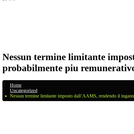
Nessun termine limitante impos
probabilmente piu remunerativ
Home
Uncategorized
Nessun termine limitante imposto dall’AAMS, rendendo il ingann