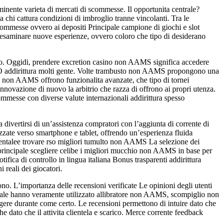
inente varieta di mercati di scommesse. Il opportunita centrale?
hi cattura condizioni di imbroglio tranne vincolanti. Tra le
commesse ovvero ai depositi Principale campione di giochi e slot
esaminare nuove esperienze, ovvero coloro che tipo di desiderano
o. Oggidi, prendere excretion casino non AAMS significa accedere
n GO addirittura molti gente. Volte trambusto non AAMS propongono una
one non AAMS offrono funzionalita avanzate, che tipo di tornei
ovazione di nuovo la arbitrio che razza di offrono ai propri utenza.
messe con diverse valute internazionali addirittura spesso
ivertirsi di un’assistenza compratori con l’aggiunta di corrente di
zzate verso smartphone e tablet, offrendo un’esperienza fluida
mentalee trovare rso migliori tumulto non AAMS La selezione dei
 principale scegliere celibe i migliori mucchio non AAMS in base per
tifica di controllo in lingua italiana Bonus trasparenti addirittura
reali dei giocatori.
no. L’importanza delle recensioni verificate Le opinioni degli utenti
quale hanno veramente utilizzato allibratore non AAMS, scompiglio non
gere durante come certo. Le recensioni permettono di intuire dato che
dato che il attivita clientela e scarico. Merce corrente feedback