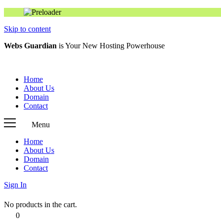
Skip to content
Webs Guardian
is Your New Hosting Powerhouse
Home
About Us
Domain
Contact
Menu
Home
About Us
Domain
Contact
Sign In
No products in the cart.
0