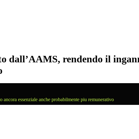
to dall’AAMS, rendendo il ingann
o
o ancora essenziale anche probabilmente piu remunerativo