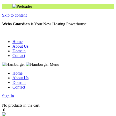
Skip to content
Webs Guardian
is Your New Hosting Powerhouse
Home
About Us
Domain
Contact
Menu
Home
About Us
Domain
Contact
Sign In
No products in the cart.
0