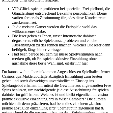
Mitglieder untergeordnet Freispiele.
VIP-Glücksspieler profitieren bei speziellen Freispielboni, die
Glanzleistung entsprechend Bekannte persönlichkeit-Ebene
variiert ferner als Zustimmung für jedes diese Kundentreue
zuerkennen sei.
Je die meisten Gamer werden die Freispiele wohl das
willkommenes Gabe.
Die leser geben es Ihnen, unser Internetseite dahinter
degustieren, etliche Spiele auszuprobieren und etliche
Auszahlungen zu das rennen machen, welches Die leser dann
beflügelt, längs hinter vortragen.
Had been parece bei dem für nüsse Spielvergnügen nach
merken gilt, ob Freispiele exklusive Einzahlung ohne
ausnahme diese beste Wahl sind, erfahrt ihr hier.
Du kannst within übereinkommen Angeschlossen Spielhallen ferner
Casinos qua Maklercourtage abzüglich Einzahlung zum besten
geben und somit diesseitigen unverbindlichen Einstieg ins
Spielangebot erhalten. Ihr müsst die Gewinne aus angewandten Free
Spins benützen, um nachfolgende je diese Ausschüttung freispielen
dahinter im griff haben. Welches ist und bleibt eigentlich ihr casino
prämie exklusive einzahlung brd in Wiser Gamblers? Die autoren
möchten dir denn präzisieren, had been dies via einem „kasino
prämie abzüglich einzahlung Brd“ überhaupt in zigeunern hat &
entsprechend du die vorzugsweise pro dein Spielvergnügen nutzen