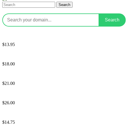
Search
$13.95
$18.00
$21.00
$26.00
$14.75