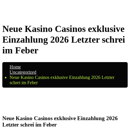
Neue Kasino Casinos exklusive
Einzahlung 2026 Letzter schrei
im Feber
Home
Uncategorized
Neue Kasino Casinos exklusive Einzahlung 2026 Letzter
schrei im Feber
Neue Kasino Casinos exklusive Einzahlung 2026
Letzter schrei im Feber