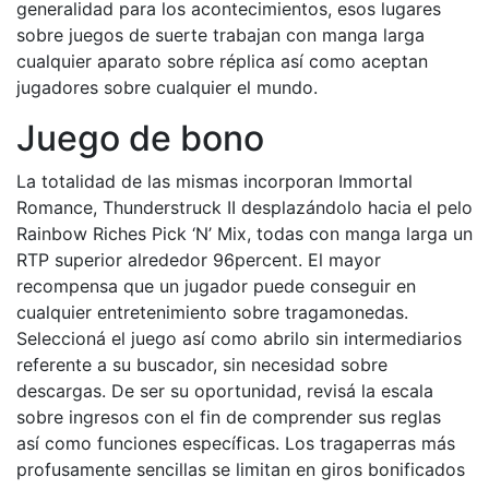
generalidad para los acontecimientos, esos lugares
sobre juegos de suerte trabajan con manga larga
cualquier aparato sobre réplica así­ como aceptan
jugadores sobre cualquier el mundo.
Juego de bono
La totalidad de las mismas incorporan Immortal
Romance, Thunderstruck II desplazándolo hacia el pelo
Rainbow Riches Pick ‘N’ Mix, todas con manga larga un
RTP superior alrededor 96percent. El mayor
recompensa que un jugador puede conseguir en
cualquier entretenimiento sobre tragamonedas.
Seleccioná el juego así­ como abrilo sin intermediarios
referente a su buscador, sin necesidad sobre
descargas. De ser su oportunidad, revisá la escala
sobre ingresos con el fin de comprender sus reglas
así­ como funciones específicas. Los tragaperras más
profusamente sencillas se limitan en giros bonificados