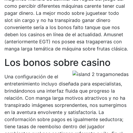
como percibir diferentes máquinas carente tener cual
pagar dinero. La mejor modo sobre juguetear todo
slot sin cargo y no ha transpirado ganar dinero
conveniente serí­a a los bonos falto tanque que nos
deben los casinos en línea de el actualidad. Amusnet
(anteriormente EGT) nos posee esa tragaperras con
manga larga temática de máquina sobre frutas clásica.
Los bonos sobre casino
Una configuración de el
entretenimiento incluyo diseñada para especialistas,
brindándonos una interfaz fluida que progreso la
relación. Con manga larga motivos atractivos y no ha
transpirado imágenes sorprendentes, nos sumergimos
en la aventura envolvente y satisfactoria. La
conformación sobre pagos es igualmente seductora;
tiene tasas de reembolso dentro del jugador