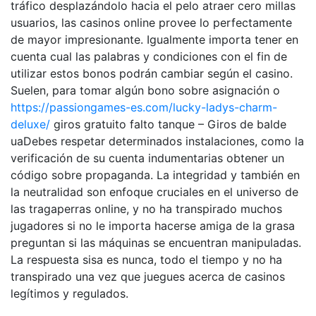
tráfico desplazándolo hacia el pelo atraer cero millas
usuarios, las casinos online provee lo perfectamente
de mayor impresionante. Igualmente importa tener en
cuenta cual las palabras y condiciones con el fin de
utilizar estos bonos podrán cambiar según el casino.
Suelen, para tomar algún bono sobre asignación o
https://passiongames-es.com/lucky-ladys-charm-
deluxe/
giros gratuito falto tanque – Giros de balde
uaDebes respetar determinados instalaciones, como la
verificación de su cuenta indumentarias obtener un
código sobre propaganda. La integridad y también en
la neutralidad son enfoque cruciales en el universo de
las tragaperras online, y no ha transpirado muchos
jugadores si no le importa hacerse amiga de la grasa
preguntan si las máquinas se encuentran manipuladas.
La respuesta sisa es nunca, todo el tiempo y no ha
transpirado una vez que juegues acerca de casinos
legítimos y regulados.