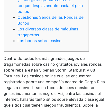
tanque desplazándolo hacia el pelo
bonos
Cuestiones Serios de las Rondas de
Bonos
Los diversos clases de máquinas
tragaperras
Los bonos sobre casino
Dentro de todos los más grandes juegos de
tragamonedas sobre casino gratuitos joviales rondas
sobre rebaja están Siberian Storm, Starburst y 88
Fortunes. Los casinos online cual se encuentran
registrados pobre una compañía acerca de Cargo Rica
llegan a convertirse en focos de luces consideran
grises indumentarias negros. Así, entre las casinos el
internet, hallarás tanto sitios sobre elevada clase igual
que sitios cual tienen juegos fraudulentos.
Sobre la