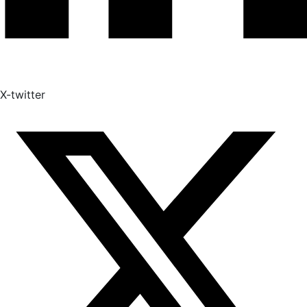
X-twitter