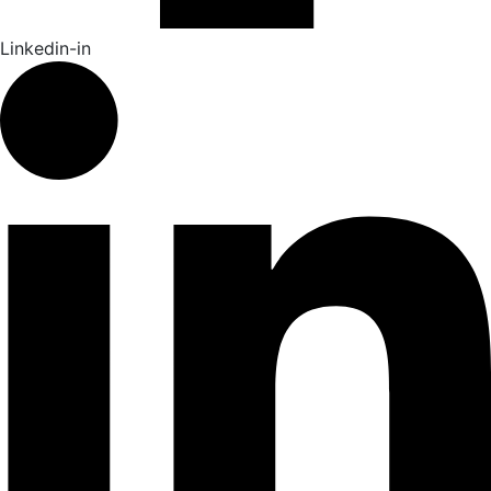
Linkedin-in