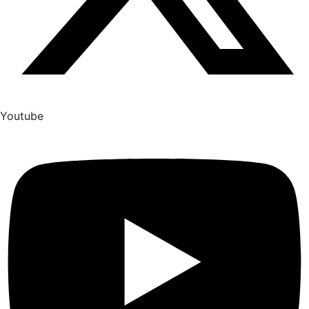
Youtube