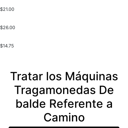
$21.00
$26.00
$14.75
Tratar los Máquinas
Tragamonedas De
balde Referente a
Camino