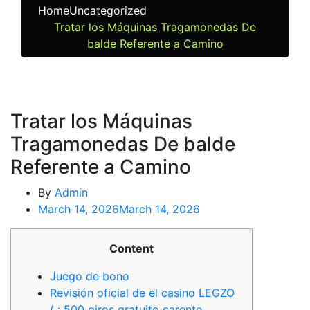
Home
Uncategorized
Tratar los Máquinas Tragamonedas De
balde Referente a Camino
Tratar los Máquinas
Tragamonedas De balde
Referente a Camino
By
Admin
March 14, 2026
March 14, 2026
Content
Juego de bono
Revisión oficial de el casino LEGZO
( : 500 giros gratuito carente